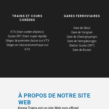
TRAINS ET COURS
GARES FERROVIAIRES
CORÉENS
Gare de Séoul
KTX (train coréen eXpress)
Gare de Yongsan
Suseo SRT (train super rapide)
Gare de Cheongnyangni
Sièges de première classe sur KTX
Gare de Yeongdeungpo
​Sièges en classe économique sur
Station Suseo (SRT)
KTX
Gare de Busan
À PROPOS DE NOTRE SITE
WEB
Korea Trains est un site Web non officiel