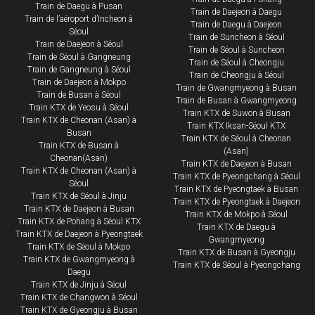
Train de Daegu à Pusan
Train de Daejeon à Daegu
Train de l’aéroport d’Incheon à
Train de Daegu à Daejeon
Séoul
​​​Train de Suncheon à Séoul
Train de Daejeon à Séoul
Train de Séoul à Suncheon
Train de Séoul à Gangneung
Train de Séoul à Cheongju
Train de Gangneung à Séoul
​​​Train de Cheongju à Séoul
​Train de Daejeon à Mokpo​
Train de Gwangmyeong à Busan
Train de Busan à Séoul
​​​Train de Busan à Gwangmyeong
Train KTX de Yeosu à Séoul
Train KTX de Suwon à Busan
Train KTX de Cheonan (Asan) à
Train KTX Iksan-Séoul KTX
Busan
Train KTX de Séoul à Cheonan
Train KTX de Busan à
(Asan)
Cheonan(Asan)
Train KTX de Daejeon à Busan
Train KTX de Cheonan (Asan) à
Train KTX de Pyeongchang à Séoul
Séoul
Train KTX de Pyeongtaek à Busan
Train KTX de Séoul à Jinju
Train KTX de Pyeongtaek à Daejeon
Train KTX de Daejeon à Busan
Train KTX de Mokpo à Séoul
Train KTX de Pohang à Séoul KTX
Train KTX de Daegu à
Train KTX de Daejeon à Pyeongtaek
Gwangmyeong
Train KTX de Séoul à Mokpo
Train KTX de Busan à Gyeongju
Train KTX de Gwangmyeong à
Train KTX de Séoul à Pyeongchang
Daegu
Train KTX de Jinju à Séoul
Train KTX de Changwon à Séoul
Train KTX de Gyeongju à Busan