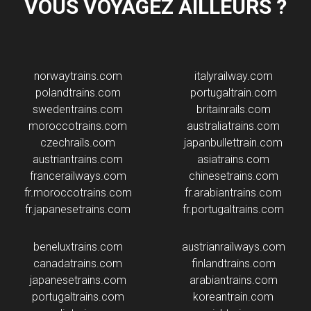
VOUS VOYAGEZ AILLEURS ?
norwaytrains.com
italyrailway.com
polandtrains.com
portugaltrain.com
swedentrains.com
britainrails.com
moroccotrains.com
australiatrains.com
czechrails.com
japanbullettrain.com
austriantrains.com
asiatrains.com
francerailways.com
chinesetrains.com
fr.moroccotrains.com
fr.arabiantrains.com
fr.japanesetrains.com
fr.portugaltrains.com
beneluxtrains.com
austrianrailways.com
canadatrains.com
finlandtrains.com
japanesetrains.com
arabiantrains.com
portugaltrains.com
koreantrain.com