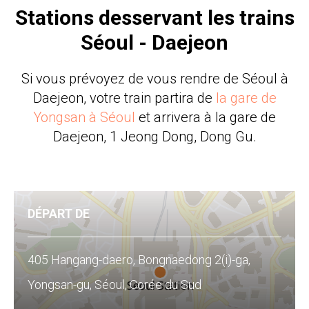
Stations desservant les trains
Séoul - Daejeon
Si vous prévoyez de vous rendre de Séoul à
Daejeon, votre train partira de
la gare de
Yongsan à Séoul
et arrivera à la gare de
Daejeon, 1 Jeong Dong, Dong Gu.
DÉPART DE
405 Hangang-daero, Bongnaedong 2(i)-ga,
Yongsan-gu, Séoul, Corée du Sud