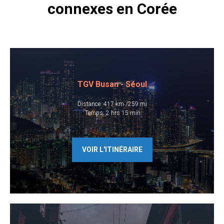
connexes en Corée
TGV Busan - Séoul
Distance: 417 km /259 mi
​ Temps: 2 hrs 15 min
VOIR L'ITINÉRAIRE