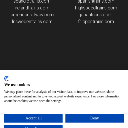
scandictrains.com
spanishtrains.com
irelandtrains.com
highspeedtrains.com
americanrailway.com
japantrains.com
fr.swedentrains.com
fr.japantrains.com
Veuillez noter que certaines des images sur notre site
Web sont générées à l'aide d'algorithmes d'intelligence
We use cookies
artificielle. Bien que nous nous efforcions d'assurer
l'exactitude, nous ne sommes pas responsables des
We may place these for analysis of our visitor data, to improve our website, show
erreurs ou inexactitudes dans ces images.
personalised content and to give you a great website experience. For more information
about the cookies we use open the settings.
fr.koreatrains.com est fourni par Rail Ninja
Copyright © 2026
Accept all
Deny